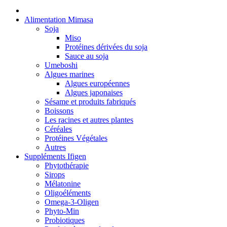
Alimentation Mimasa
Soja
Miso
Protéines dérivées du soja
Sauce au soja
Umeboshi
Algues marines
Algues européennes
Algues japonaises
Sésame et produits fabriqués
Boissons
Les racines et autres plantes
Céréales
Protéines Végétales
Autres
Suppléments Ifigen
Phytothérapie
Sirops
Mélatonine
Oligoéléments
Omega-3-Oligen
Phyto-Min
Probiotiques